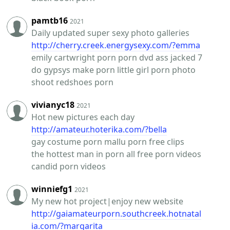
pamtb16
2021
Daily updated super sexy photo galleries
http://cherry.creek.energysexy.com/?emma
emily cartwright porn porn dvd ass jacked 7
do gypsys make porn little girl porn photo
shoot redshoes porn
vivianyc18
2021
Hot new pictures each day
http://amateur.hoterika.com/?bella
gay costume porn mallu porn free clips
the hottest man in porn all free porn videos
candid porn videos
winniefg1
2021
My new hot project|enjoy new website
http://gaiamateurporn.southcreek.hotnatal
ia.com/?margarita