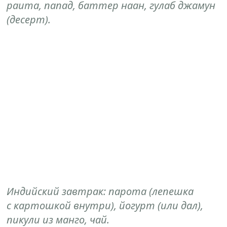
раита, папад, баттер наан, гулаб джамун
(десерт).
Индийский завтрак: парота (лепешка
с картошкой внутри), йогурт (или дал),
пикули из манго, чай.