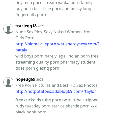
tiny teen porn stream yanka porn famliy
guy porn best free porn and pussy long
fingernails porn
tracieqq18
2021
Nude Sex Pics, Sexy Naked Women, Hot
Girls Porn
http://hightsvilleporn.wet.energysexy.com/?
nataly
wild boys porn barely legal indian porn free
streaming quality porn pharmacy student
does porn gieshq porn
hopeug69
2021
Free Porn Pictures and Best HD Sex Photos
http://hotpotatoes.adablog69.com/?taylor
free cuckolds tube porn porn tube stripper
rudy tuesday porn star celebertie porn xxx
black book porn