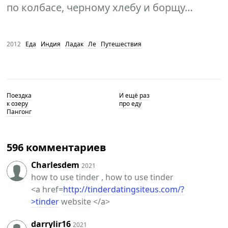
по колбасе, черному хлебу и борщу…
2012
Еда
Индия
Ладак
Ле
Путешествия
Поездка
И ещё раз
к озеру
про еду
Пангонг
596 комментариев
Charlesdem
2021
how to use tinder , how to use tinder
<a href=
http://tinderdatingsiteus.com/?
>tinder
website </a>
darrylir16
2021