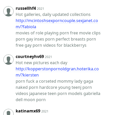
russellhf4
2021
Hot galleries, daily updated collections
http://mcintoshsexporncouple.sexjanet.co
m/?fabiola
movies of role playing porn free movie clips
porn gay inses porn perfect breasts porn
free gay porn videos for blackberrys
courtneyhv69
2021
Hot new pictures each day
http://kopperstonpornoldgran.hoterika.co
m/?kiersten
porn fuck a corseted mommy lady gaga
naked porn hardcore young teenj porn
videos japanese teen porn models gabriella
dell moon porn
katinamx69
2021