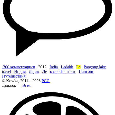
300 комментариев
2012
India
Ladakh
Le
Pangong lake
travel
Индия
Ладак
Ле
озеро Пангонг
Пангонг
Путешествия
©
Kowka
, 2011
...
2026
РСС
Движок —
Эгея