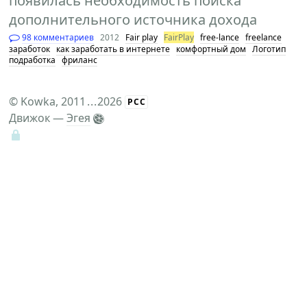
появилась необходимость поиска
дополнительного источника дохода
98 комментариев
2012
Fair play
FairPlay
free-lance
freelance
заработок
как заработать в интернете
комфортный дом
Логотип
подработка
фриланс
©
Kowka
, 2011
...
2026
РСС
Движок —
Эгея