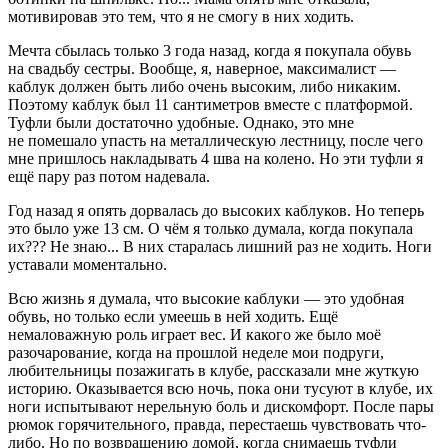
мотивировав это тем, что я не смогу в них ходить.
Мечта сбылась только 3 года назад, когда я покупала обувь
на свадьбу сестры. Вообще, я, наверное, максималист —
каблук должен быть либо очень высоким, либо никаким.
Поэтому каблук был 11 сантиметров вместе с платформой.
Туфли были достаточно удобные. Однако, это мне
не помешало упасть на металлическую лестницу, после чего
мне пришлось накладывать 4 шва на колено. Но эти туфли я
ещё пару раз потом надевала.
Год назад я опять дорвалась до высоких каблуков. Но теперь
это было уже 13 см. О чём я только думала, когда покупала
их??? Не знаю... В них старалась лишний раз не ходить. Ноги
уставали моментально.
Всю жизнь я думала, что высокие каблуки — это удобная
обувь, но только если умеешь в ней ходить. Ещё
немаловажную роль играет вес. И какого же было моё
разочарование, когда на прошлой неделе мои подруги,
любительницы позажигать в клубе, рассказали мне жуткую
историю. Оказывается всю ночь, пока они тусуют в клубе, их
ноги испытывают нерельную боль и дискомфорт. После пары
рюмок горячительного, правда, перестаешь чувствовать что-
либо. Но по возвращению домой, когда снимаешь туфли