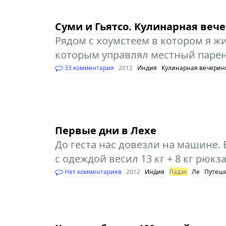
Суми и Гьятсо. Кулинарная веч
Рядом с хоумстеем в котором я жил
которым управлял местный парень
33 комментария
2012
Индия
Кулинарная вечерин
Первые дни в Лехе
До геста нас довезли на машине.
с одеждой весил 13 кг + 8 кг рюк
Нет комментариев
2012
Индия
Ладак
Ле
Путеш