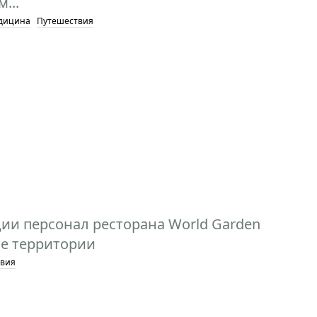
...
дицина
Путешествия
ии персонал ресторана World Garden
ие территории
вия