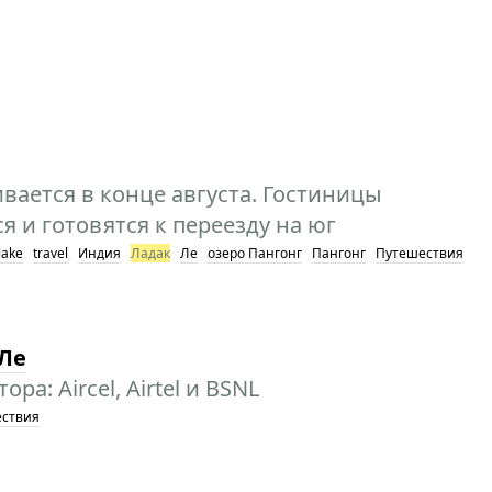
вается в конце августа. Гостиницы
 и готовятся к переезду на юг
lake
travel
Индия
Ладак
Ле
озеро Пангонг
Пангонг
Путешествия
 Ле
а: Aircel, Airtel и BSNL
ствия