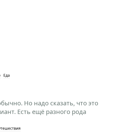
е
Еда
обычно. Но надо сказать, что это
ант. Есть ещё разного рода
утешествия