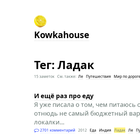
Kowkahouse
Тег: Ладак
15 заметок См. также:
Ле
Путешествия
Мир по дорог
И ещё раз про еду
Я уже писала о том, чем питаюсь 
отнюдь не самый бюджетный вари
локалки...
2701 комментарий
2012
Еда
Индия
Ладак
Ле
П