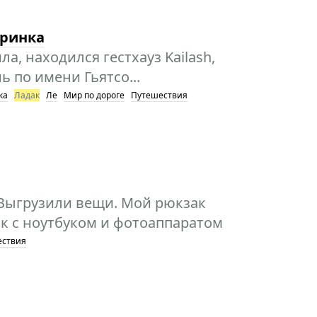
еринка
а, находился гестхауз Kailash,
 по имени Гьятсо...
ка
Ладак
Ле
Мир по дороге
Путешествия
 Выгрузили вещи. Мой рюкзак
зак с ноутбуком и фотоаппаратом
ествия